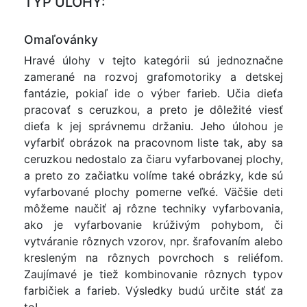
TYP ÚLOHY:
Omaľovánky
Hravé úlohy v tejto kategórii sú jednoznačne
zamerané na rozvoj grafomotoriky a detskej
fantázie, pokiaľ ide o výber farieb. Učia dieťa
pracovať s ceruzkou, a preto je dôležité viesť
dieťa k jej správnemu držaniu. Jeho úlohou je
vyfarbiť obrázok na pracovnom liste tak, aby sa
ceruzkou nedostalo za čiaru vyfarbovanej plochy,
a preto zo začiatku volíme také obrázky, kde sú
vyfarbované plochy pomerne veľké. Väčšie deti
môžeme naučiť aj rôzne techniky vyfarbovania,
ako je vyfarbovanie krúživým pohybom, či
vytváranie rôznych vzorov, npr. šrafovaním alebo
kresleným na rôznych povrchoch s reliéfom.
Zaujímavé je tiež kombinovanie rôznych typov
farbičiek a farieb. Výsledky budú určite stáť za