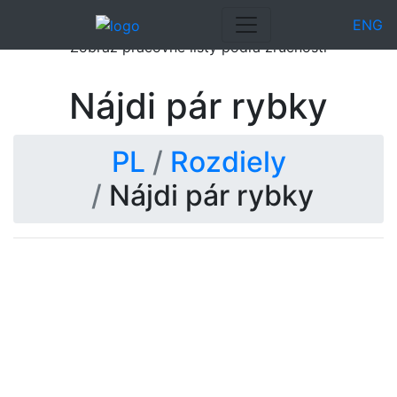
ENG
Zobraz pracovné listy podľa zručností
Nájdi pár rybky
PL
Rozdiely
Nájdi pár rybky